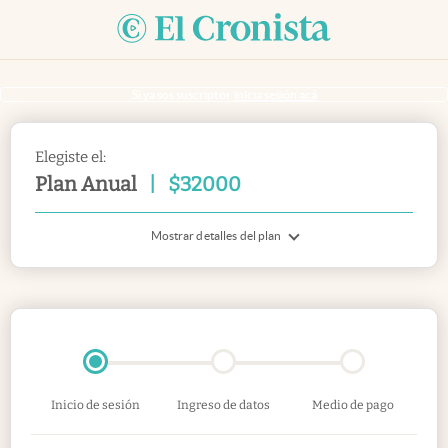
Si ya sos suscriptor
inicia sesión acá
Elegiste el:
Plan Anual
|
$
32000
Mostrar detalles del plan
Inicio de sesión
Ingreso de datos
Medio de pago