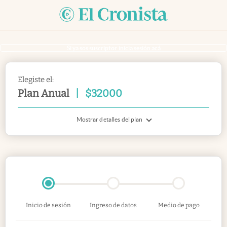
Si ya sos suscriptor
inicia sesión acá
Elegiste el:
Plan Anual
|
$
32000
Mostrar detalles del plan
Inicio de sesión
Ingreso de datos
Medio de pago