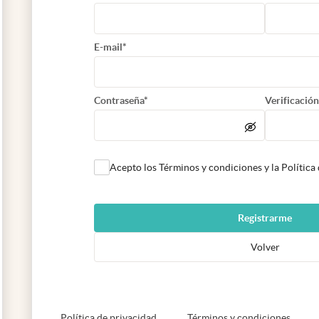
E-mail*
Contraseña*
Verificación
Acepto los Términos y condiciones y la Política
Registrarme
Volver
abre en nueva pestaña
abre e
Política de privacidad
Términos y condiciones