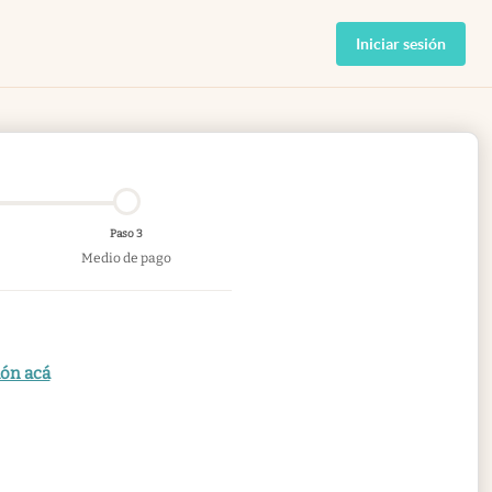
Iniciar sesión
Paso 3
Medio de pago
ión acá