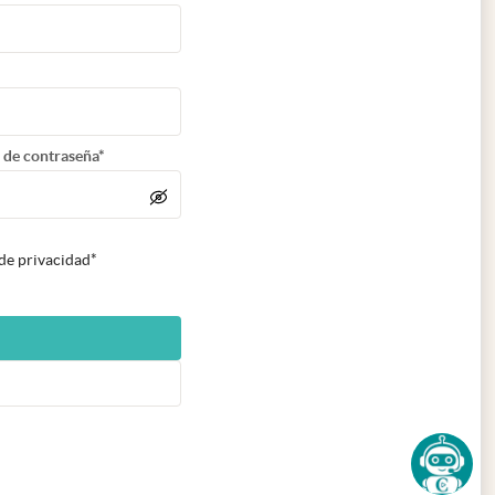
 de contraseña*
 de privacidad*
n nueva pestaña