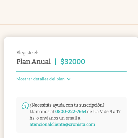
Elegiste el:
Plan Anual
|
$
32000
Mostrar detalles del plan
¿Necesitás ayuda con tu suscripción?
Llamanos al
0800-222-7664
de L a V de 9 a 17
hs. o envianos un email a:
atencionalcliente@cronista.com