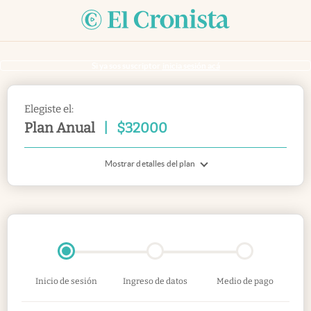
Si ya sos suscriptor
inicia sesión acá
Elegiste el:
Plan Anual
|
$
32000
Mostrar detalles del plan
Inicio de sesión
Ingreso de datos
Medio de pago