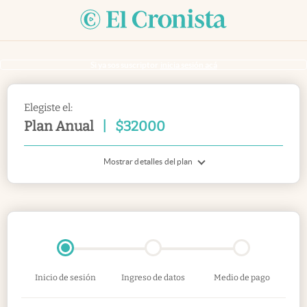
Si ya sos suscriptor
inicia sesión acá
Elegiste el:
Plan Anual
|
$
32000
Mostrar detalles del plan
Inicio de sesión
Ingreso de datos
Medio de pago