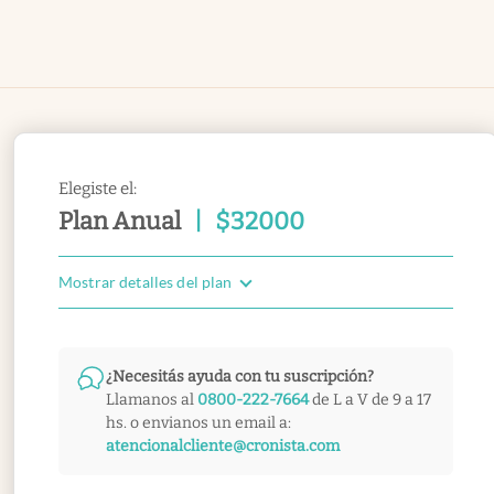
Elegiste el:
Plan Anual
|
$
32000
Mostrar detalles del plan
¿Necesitás ayuda con tu suscripción?
Llamanos al
0800-222-7664
de L a V de 9 a 17
hs. o envianos un email a:
atencionalcliente@cronista.com