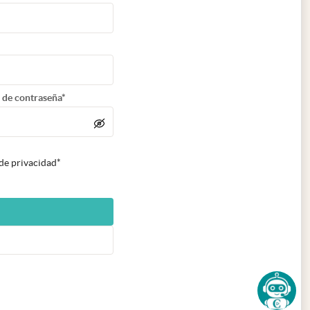
 de contraseña*
 de privacidad*
n nueva pestaña