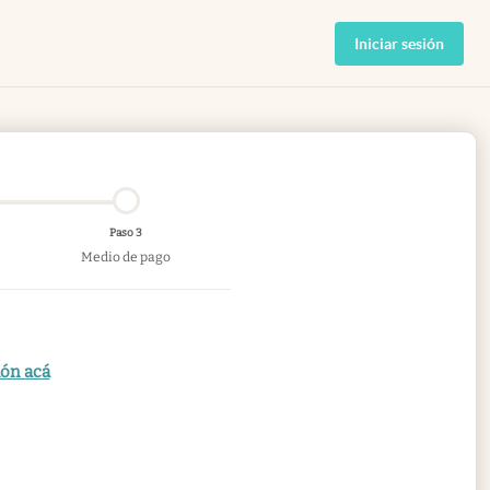
Iniciar sesión
Paso 3
Medio de pago
ión acá