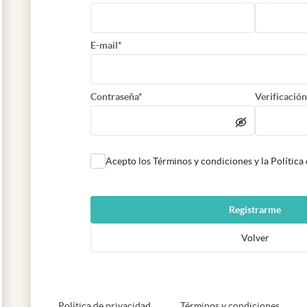
E-mail*
Contraseña*
Verificación
Acepto los Términos y condiciones y la Política
Registrarme
Volver
abre en nueva pestaña
abre e
Política de privacidad
Términos y condiciones