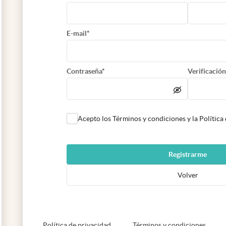
E-mail*
Contraseña*
Verificación
Acepto los Términos y condiciones y la Política
Registrarme
Volver
abre en nueva pestaña
abre e
Política de privacidad
Términos y condiciones