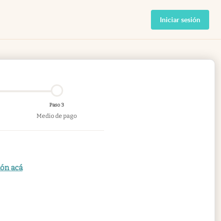
Iniciar sesión
Paso 3
Medio de pago
ión acá