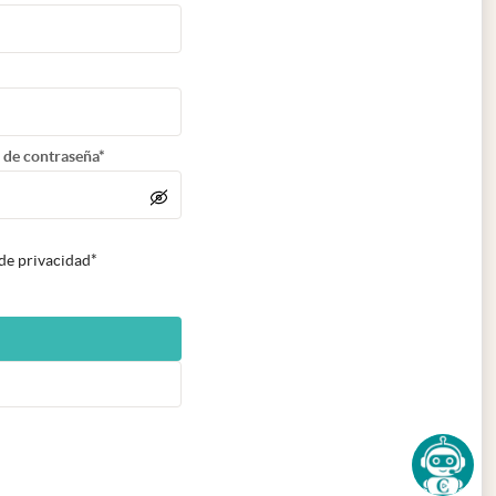
 de contraseña*
 de privacidad*
n nueva pestaña