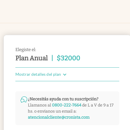
Elegiste el:
Plan Anual
|
$
32000
Mostrar detalles del plan
¿Necesitás ayuda con tu suscripción?
Llamanos al
0800-222-7664
de L a V de 9 a 17
hs. o envianos un email a:
atencionalcliente@cronista.com