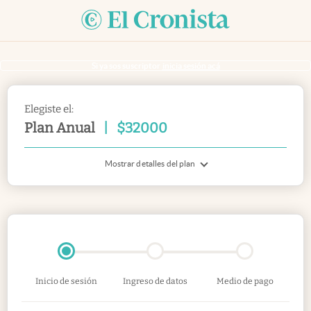
Si ya sos suscriptor
inicia sesión acá
Elegiste el:
Plan Anual
|
$
32000
Mostrar detalles del plan
Inicio de sesión
Ingreso de datos
Medio de pago