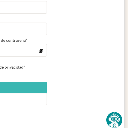
 de contraseña*
 de privacidad*
n nueva pestaña