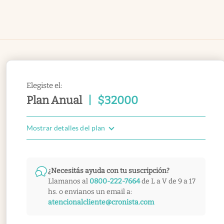
Elegiste el:
Plan Anual
|
$
32000
Mostrar detalles del plan
¿Necesitás ayuda con tu suscripción?
Llamanos al
0800-222-7664
de L a V de 9 a 17
hs. o envianos un email a:
atencionalcliente@cronista.com