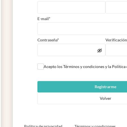
E-mail*
Contraseña*
Verificación
Acepto los Términos y condiciones y la Política
Registrarme
Volver
abre en nueva pestaña
abre e
Política de privacidad
Términos y condiciones