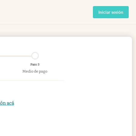
Iniciar sesión
Paso 3
Medio de pago
ión acá