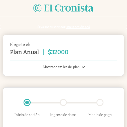
Si ya sos suscriptor
inicia sesión acá
Elegiste el:
Plan Anual
|
$
32000
Mostrar detalles del plan
Inicio de sesión
Ingreso de datos
Medio de pago