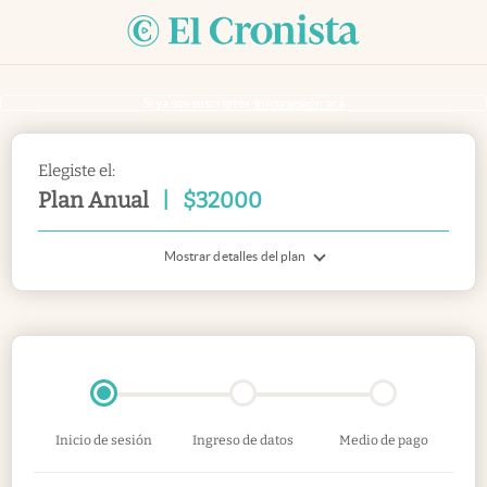
Si ya sos suscriptor
inicia sesión acá
Elegiste el:
Plan Anual
|
$
32000
Mostrar detalles del plan
Inicio de sesión
Ingreso de datos
Medio de pago