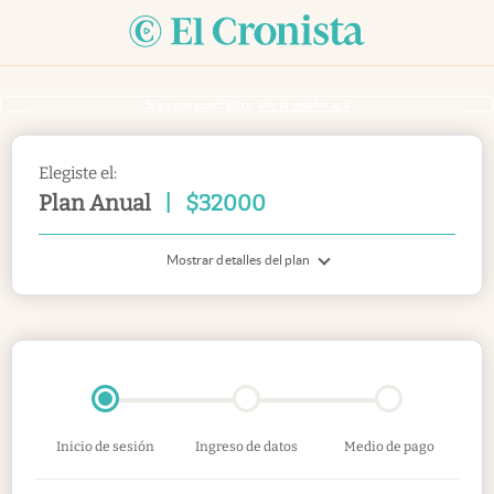
Si ya sos suscriptor
inicia sesión acá
Elegiste el:
Plan Anual
|
$
32000
Mostrar detalles del plan
Inicio de sesión
Ingreso de datos
Medio de pago