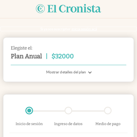
Si ya sos suscriptor
inicia sesión acá
Elegiste el:
Plan Anual
|
$
32000
Mostrar detalles del plan
Inicio de sesión
Ingreso de datos
Medio de pago