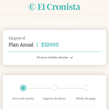
Si ya sos suscriptor
inicia sesión acá
Elegiste el:
Plan Anual
|
$
32000
Mostrar detalles del plan
Inicio de sesión
Ingreso de datos
Medio de pago