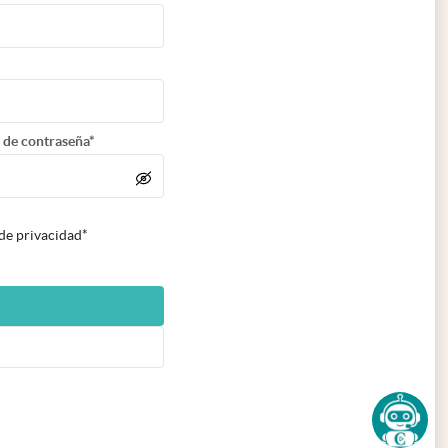
 de contraseña*
 de privacidad*
n nueva pestaña