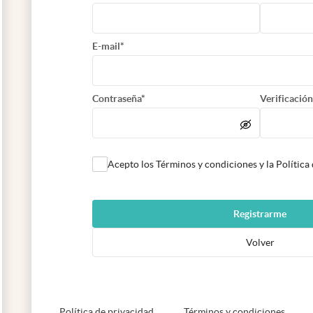
E-mail*
Contraseña*
Verificación
Acepto los Términos y condiciones y la Política
Registrarme
Volver
abre en nueva pestaña
abre e
Política de privacidad
Términos y condiciones