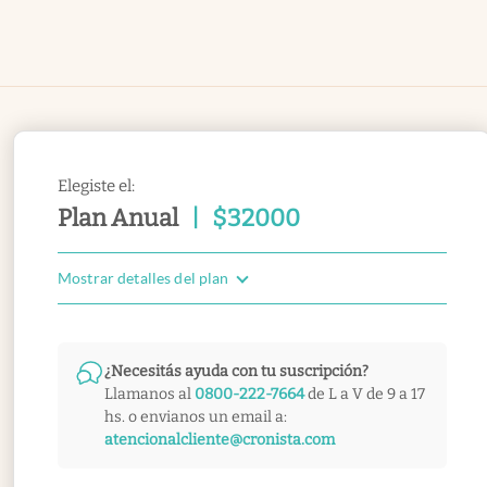
Elegiste el:
Plan Anual
|
$
32000
Mostrar detalles del plan
¿Necesitás ayuda con tu suscripción?
Llamanos al
0800-222-7664
de L a V de 9 a 17
hs. o envianos un email a:
atencionalcliente@cronista.com