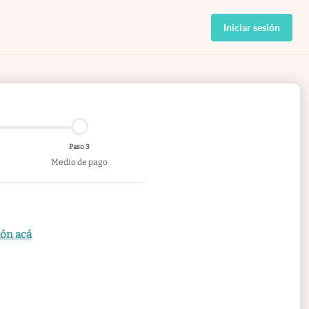
Iniciar sesión
Paso 3
Medio de pago
ión acá