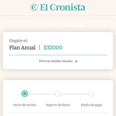
Si ya sos suscriptor
inicia sesión acá
Elegiste el:
Plan Anual
|
$
32000
Mostrar detalles del plan
Inicio de sesión
Ingreso de datos
Medio de pago