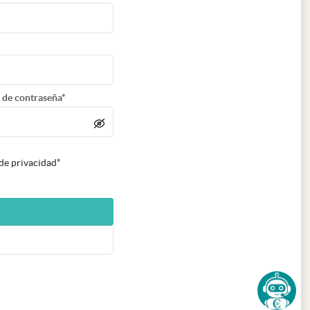
 de contraseña*
 de privacidad*
n nueva pestaña