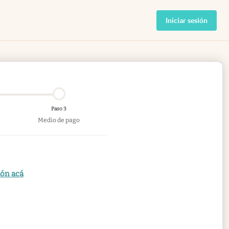
Iniciar sesión
Paso 3
Medio de pago
ión acá