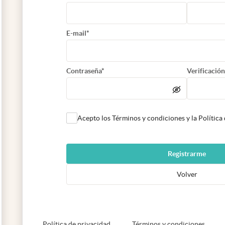
E-mail*
Contraseña*
Verificación
Acepto los Términos y condiciones y la Política
Registrarme
Volver
abre en nueva pestaña
abre e
Política de privacidad
Términos y condiciones