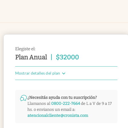
Elegiste el:
Plan Anual
|
$
32000
Mostrar detalles del plan
¿Necesitás ayuda con tu suscripción?
Llamanos al
0800-222-7664
de L a V de 9 a 17
hs. o envianos un email a:
atencionalcliente@cronista.com