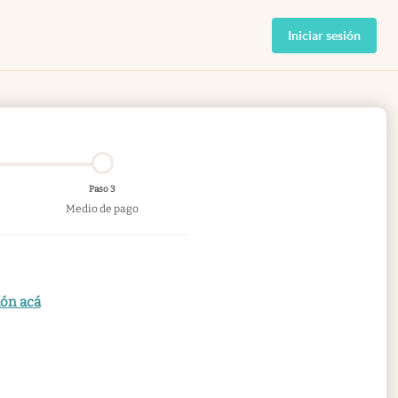
Iniciar sesión
Paso 3
Medio de pago
ión acá