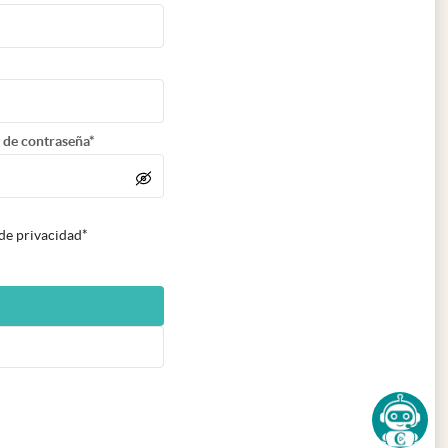
 de contraseña*
 de privacidad*
n nueva pestaña