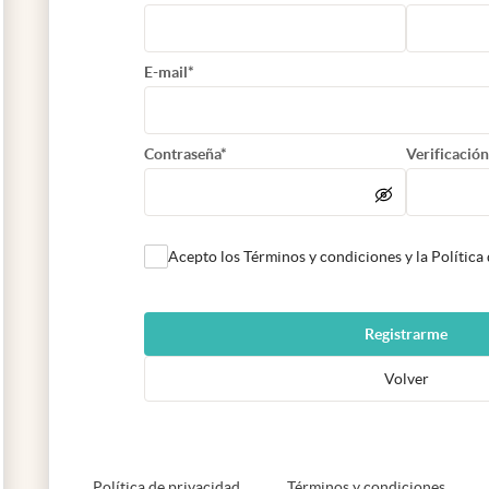
E-mail*
Contraseña*
Verificación
Acepto los Términos y condiciones y la Política
Registrarme
Volver
abre en nueva pestaña
abre e
Política de privacidad
Términos y condiciones