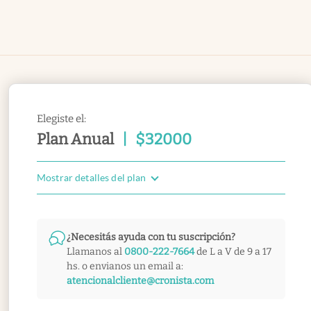
Elegiste el:
Plan Anual
|
$
32000
Mostrar detalles del plan
¿Necesitás ayuda con tu suscripción?
Llamanos al
0800-222-7664
de L a V de 9 a 17
hs. o envianos un email a:
atencionalcliente@cronista.com