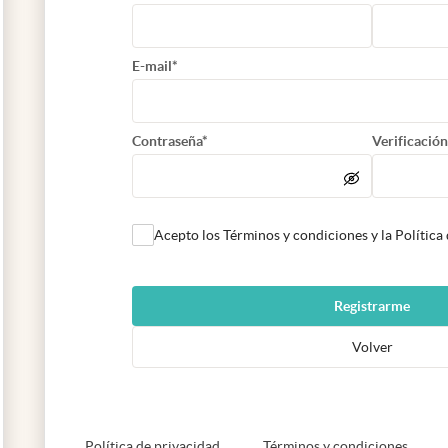
E-mail*
Contraseña*
Verificación
Acepto los Términos y condiciones y la Política
Registrarme
Volver
abre en nueva pestaña
abre e
Política de privacidad
Términos y condiciones