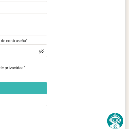
 de contraseña*
 de privacidad*
n nueva pestaña