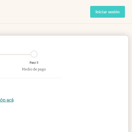
Iniciar sesión
Paso 3
Medio de pago
ión acá