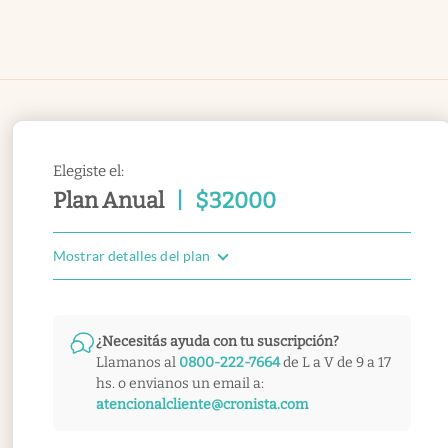
Elegiste el:
Plan Anual
|
$
32000
Mostrar detalles del plan
¿Necesitás ayuda con tu suscripción?
Llamanos al
0800-222-7664
de L a V de 9 a 17
hs. o envianos un email a:
atencionalcliente@cronista.com