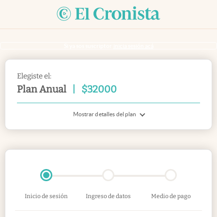
Si ya sos suscriptor
inicia sesión acá
Elegiste el:
Plan Anual
|
$
32000
Mostrar detalles del plan
Inicio de sesión
Ingreso de datos
Medio de pago