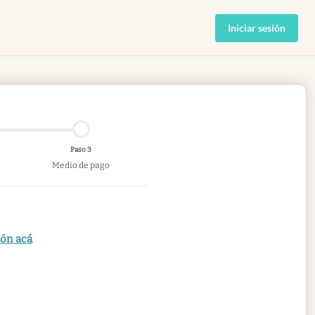
Iniciar sesión
Paso 3
Medio de pago
ión acá