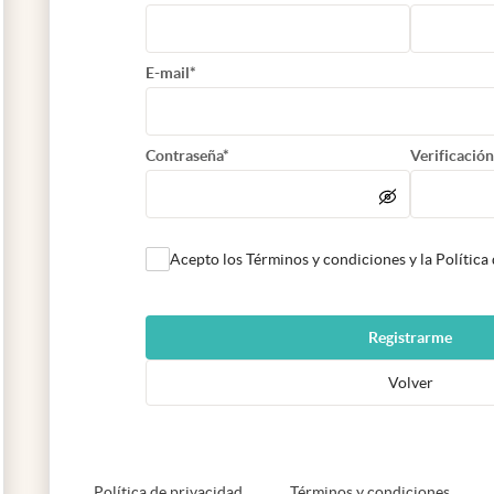
E-mail*
Contraseña*
Verificación
Acepto los Términos y condiciones y la Política
Registrarme
Volver
abre en nueva pestaña
abre e
Política de privacidad
Términos y condiciones