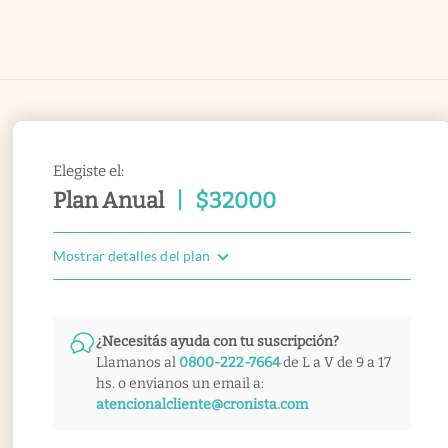
Elegiste el:
Plan Anual
|
$
32000
Mostrar detalles del plan
¿Necesitás ayuda con tu suscripción?
Llamanos al
0800-222-7664
de L a V de 9 a 17
hs. o envianos un email a:
atencionalcliente@cronista.com