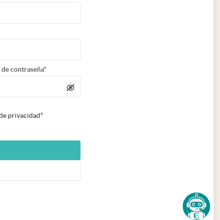
 de contraseña*
 de privacidad*
n nueva pestaña