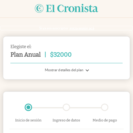
Si ya sos suscriptor
inicia sesión acá
Elegiste el:
Plan Anual
|
$
32000
Mostrar detalles del plan
Inicio de sesión
Ingreso de datos
Medio de pago