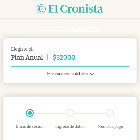
Si ya sos suscriptor
inicia sesión acá
Elegiste el:
Plan Anual
|
$
32000
Mostrar detalles del plan
Inicio de sesión
Ingreso de datos
Medio de pago