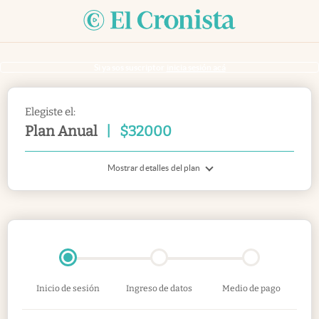
Si ya sos suscriptor
inicia sesión acá
Elegiste el:
Plan Anual
|
$
32000
Mostrar detalles del plan
Inicio de sesión
Ingreso de datos
Medio de pago