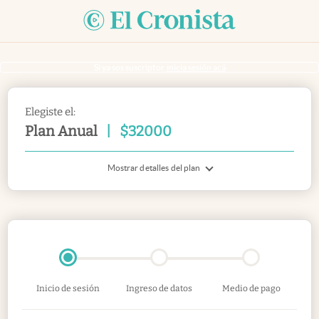
Si ya sos suscriptor
inicia sesión acá
Elegiste el:
Plan Anual
|
$
32000
Mostrar detalles del plan
Inicio de sesión
Ingreso de datos
Medio de pago