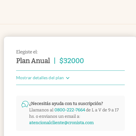
Elegiste el:
Plan Anual
|
$
32000
Mostrar detalles del plan
¿Necesitás ayuda con tu suscripción?
Llamanos al
0800-222-7664
de L a V de 9 a 17
hs. o envianos un email a:
atencionalcliente@cronista.com