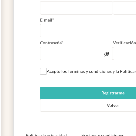
E-mail*
Contraseña*
Verificación
Acepto los Términos y condiciones y la Política
Registrarme
Volver
abre en nueva pestaña
abre e
Política de privacidad
Términos y condiciones