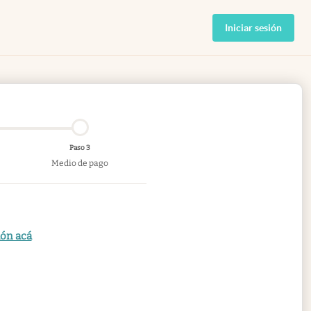
Iniciar sesión
Paso 3
Medio de pago
ión acá