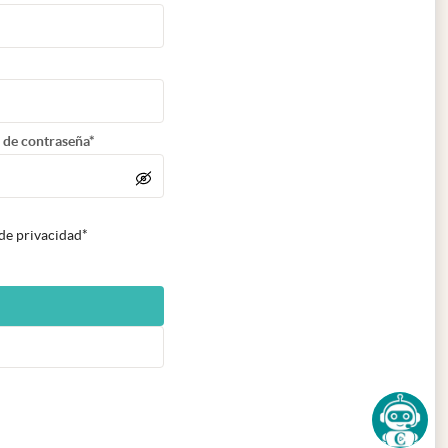
 de contraseña*
 de privacidad*
n nueva pestaña