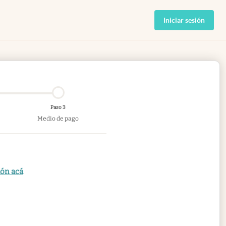
Iniciar sesión
Paso 3
Medio de pago
ión acá