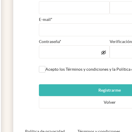
E-mail*
Contraseña*
Verificación
Acepto los Términos y condiciones y la Política
Registrarme
Volver
abre en nueva pestaña
abre e
Política de privacidad
Términos y condiciones