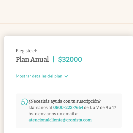
Elegiste el:
Plan Anual
|
$
32000
Mostrar detalles del plan
¿Necesitás ayuda con tu suscripción?
Llamanos al
0800-222-7664
de L a V de 9 a 17
hs. o envianos un email a:
atencionalcliente@cronista.com