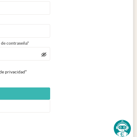
 de contraseña*
 de privacidad*
n nueva pestaña