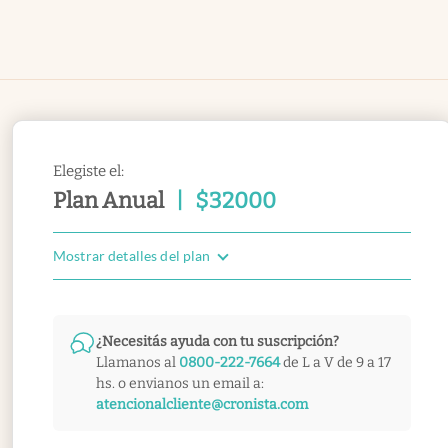
Elegiste el:
Plan Anual
|
$
32000
Mostrar detalles del plan
¿Necesitás ayuda con tu suscripción?
Llamanos al
0800-222-7664
de L a V de 9 a 17
hs. o envianos un email a:
atencionalcliente@cronista.com