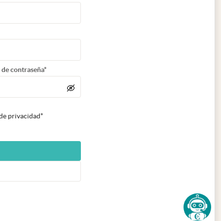
 de contraseña*
 de privacidad*
n nueva pestaña