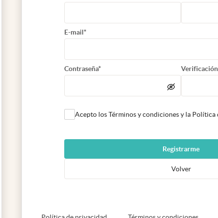
E-mail*
Contraseña*
Verificación
Acepto los Términos y condiciones y la Política
Registrarme
Volver
abre en nueva pestaña
abre e
Política de privacidad
Términos y condiciones