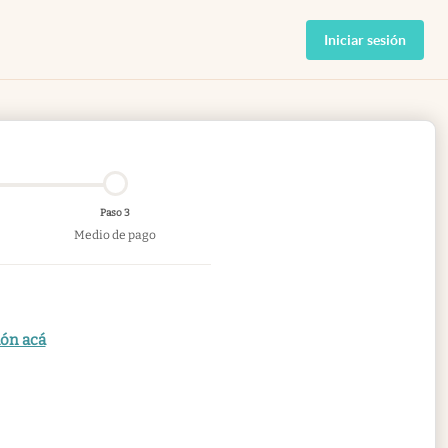
Iniciar sesión
Paso 3
Medio de pago
ión acá