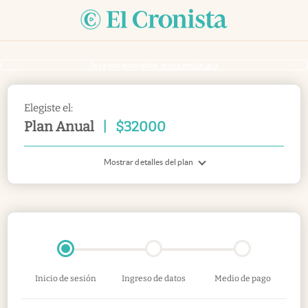
Si ya sos suscriptor
inicia sesión acá
Elegiste el:
Plan Anual
|
$
32000
Mostrar detalles del plan
Inicio de sesión
Ingreso de datos
Medio de pago