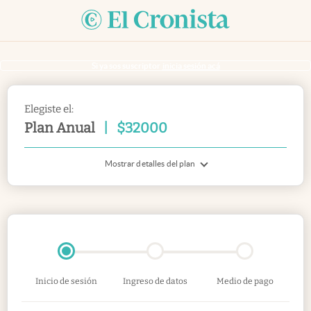
Si ya sos suscriptor
inicia sesión acá
Elegiste el:
Plan Anual
|
$
32000
Mostrar detalles del plan
Inicio de sesión
Ingreso de datos
Medio de pago