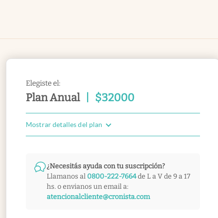
Elegiste el:
Plan Anual
|
$
32000
Mostrar detalles del plan
¿Necesitás ayuda con tu suscripción?
Llamanos al
0800-222-7664
de L a V de 9 a 17
hs. o envianos un email a:
atencionalcliente@cronista.com