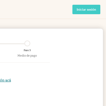
Iniciar sesión
Paso 3
Medio de pago
ión acá