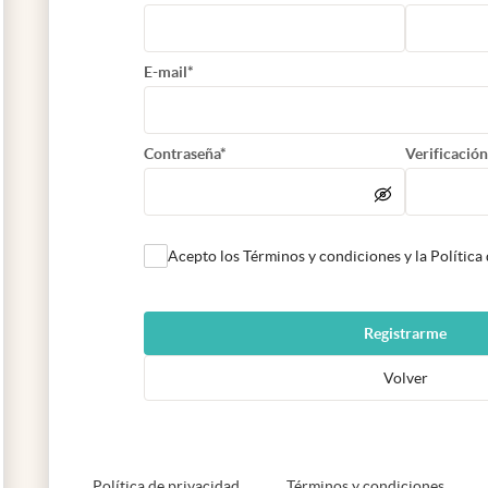
E-mail*
Contraseña*
Verificación
Acepto los Términos y condiciones y la Política
Registrarme
Volver
abre en nueva pestaña
abre e
Política de privacidad
Términos y condiciones