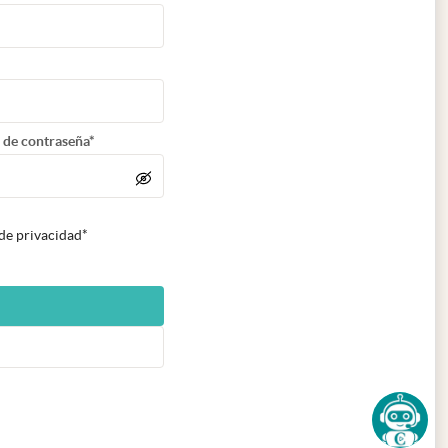
 de contraseña*
 de privacidad*
n nueva pestaña