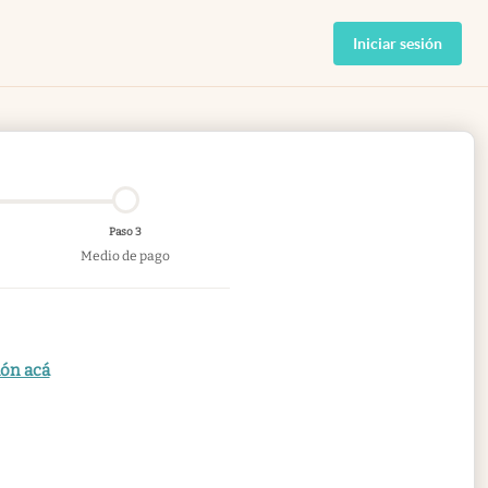
Iniciar sesión
Paso 3
Medio de pago
ión acá