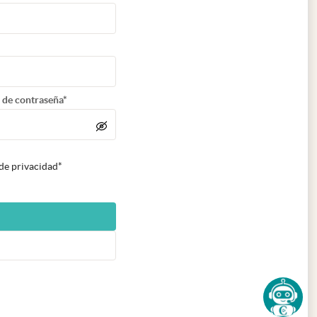
 de contraseña*
 de privacidad*
n nueva pestaña