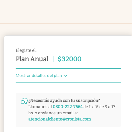
Elegiste el:
Plan Anual
|
$
32000
Mostrar detalles del plan
¿Necesitás ayuda con tu suscripción?
Llamanos al
0800-222-7664
de L a V de 9 a 17
hs. o envianos un email a:
atencionalcliente@cronista.com