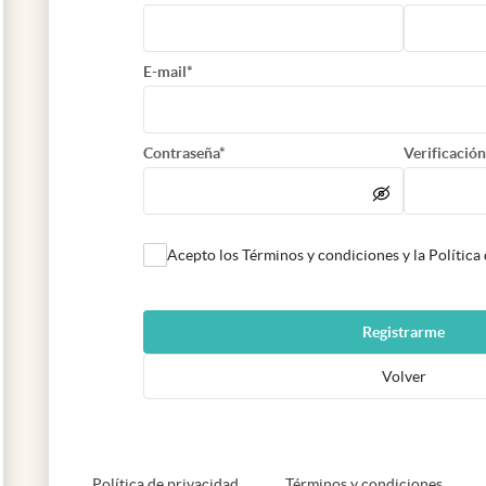
E-mail*
Contraseña*
Verificación
Acepto los Términos y condiciones y la Política
Registrarme
Volver
abre en nueva pestaña
abre e
Política de privacidad
Términos y condiciones