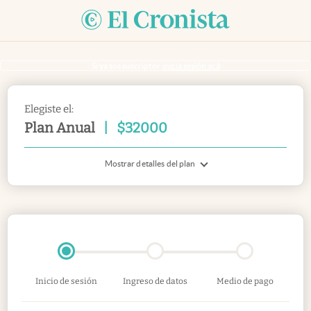
Si ya sos suscriptor
inicia sesión acá
Elegiste el:
Plan Anual
|
$
32000
Mostrar detalles del plan
Inicio de sesión
Ingreso de datos
Medio de pago