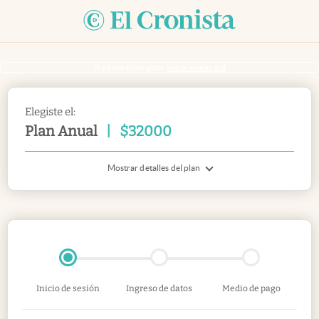
Si ya sos suscriptor
inicia sesión acá
Elegiste el:
Plan Anual
|
$
32000
Mostrar detalles del plan
Inicio de sesión
Ingreso de datos
Medio de pago