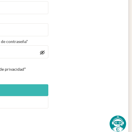
 de contraseña*
 de privacidad*
n nueva pestaña