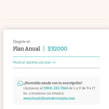
Elegiste el:
Plan Anual
|
$
32000
Mostrar detalles del plan
¿Necesitás ayuda con tu suscripción?
Llamanos al
0800-222-7664
de L a V de 9 a 17
hs. o envianos un email a:
atencionalcliente@cronista.com