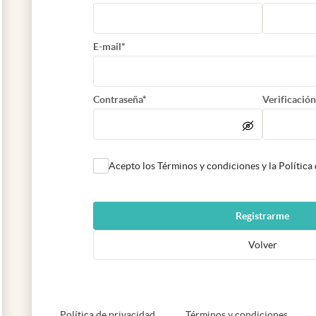
E-mail*
Contraseña*
Verificación
Acepto los Términos y condiciones y la Política
Registrarme
Volver
abre en nueva pestaña
abre e
Política de privacidad
Términos y condiciones