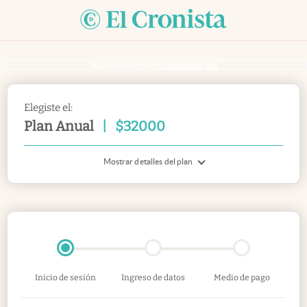
Si ya sos suscriptor
inicia sesión acá
Elegiste el:
Plan Anual
|
$
32000
Mostrar detalles del plan
Inicio de sesión
Ingreso de datos
Medio de pago