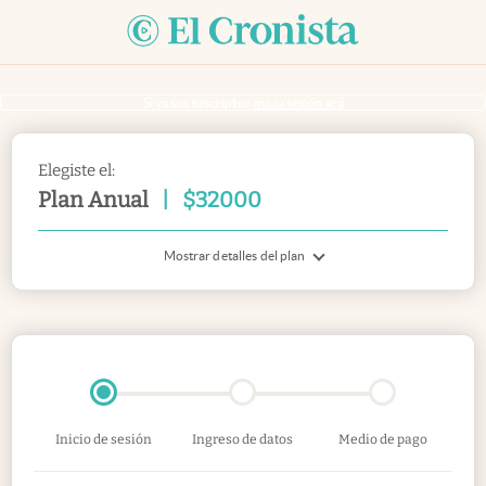
Si ya sos suscriptor
inicia sesión acá
Elegiste el:
Plan Anual
|
$
32000
Mostrar detalles del plan
Inicio de sesión
Ingreso de datos
Medio de pago