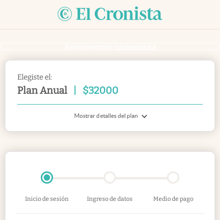
Si ya sos suscriptor
inicia sesión acá
Elegiste el:
Plan Anual
|
$
32000
Mostrar detalles del plan
Inicio de sesión
Ingreso de datos
Medio de pago