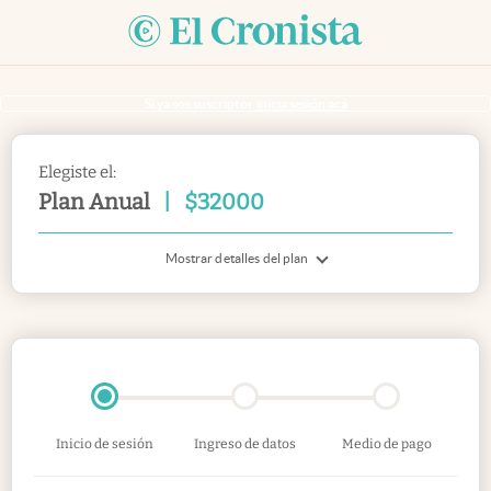
Si ya sos suscriptor
inicia sesión acá
Elegiste el:
Plan Anual
|
$
32000
Mostrar detalles del plan
Inicio de sesión
Ingreso de datos
Medio de pago