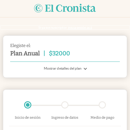
Si ya sos suscriptor
inicia sesión acá
Elegiste el:
Plan Anual
|
$
32000
Mostrar detalles del plan
Inicio de sesión
Ingreso de datos
Medio de pago