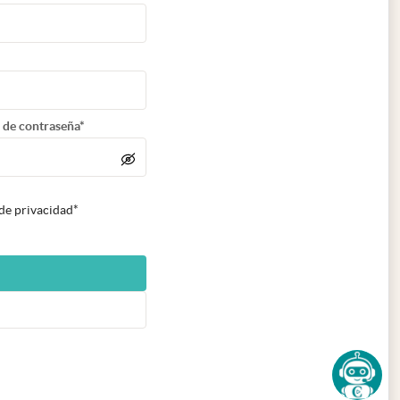
 de contraseña*
 de privacidad*
n nueva pestaña