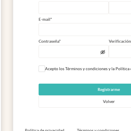
E-mail*
Contraseña*
Verificación
Acepto los Términos y condiciones y la Política
Registrarme
Volver
abre en nueva pestaña
abre e
Política de privacidad
Términos y condiciones