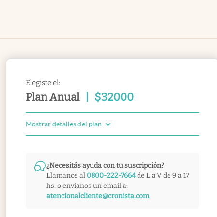
Elegiste el:
Plan Anual
|
$
32000
Mostrar detalles del plan
¿Necesitás ayuda con tu suscripción?
Llamanos al
0800-222-7664
de L a V de 9 a 17
hs. o envianos un email a:
atencionalcliente@cronista.com