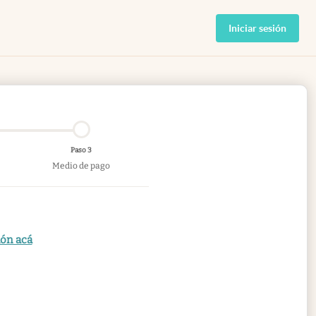
Iniciar sesión
Paso 3
Medio de pago
ión acá