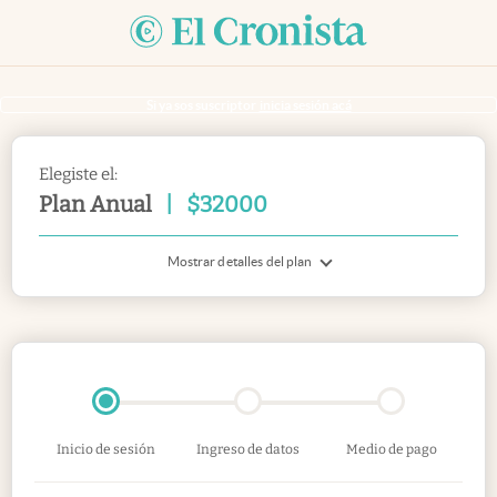
Si ya sos suscriptor
inicia sesión acá
Elegiste el:
Plan Anual
|
$
32000
Mostrar detalles del plan
Inicio de sesión
Ingreso de datos
Medio de pago