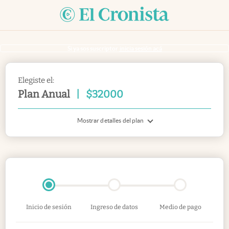
Si ya sos suscriptor
inicia sesión acá
Elegiste el:
Plan Anual
|
$
32000
Mostrar detalles del plan
Inicio de sesión
Ingreso de datos
Medio de pago