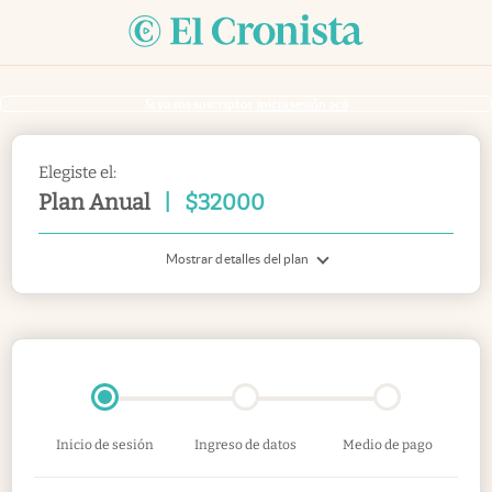
Si ya sos suscriptor
inicia sesión acá
Elegiste el:
Plan Anual
|
$
32000
Mostrar detalles del plan
Inicio de sesión
Ingreso de datos
Medio de pago