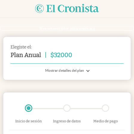
Si ya sos suscriptor
inicia sesión acá
Elegiste el:
Plan Anual
|
$
32000
Mostrar detalles del plan
Inicio de sesión
Ingreso de datos
Medio de pago