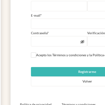
E-mail*
Contraseña*
Verificación
Acepto los Términos y condiciones y la Política
Registrarme
Volver
abre en nueva pestaña
abre e
Política de privacidad
Términos y condiciones