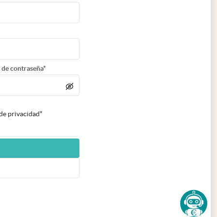
 de contraseña*
 de privacidad*
n nueva pestaña