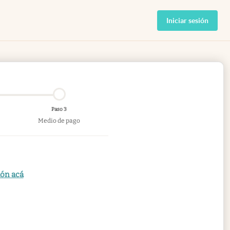
Iniciar sesión
Paso 3
Medio de pago
ión acá