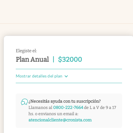
Elegiste el:
Plan Anual
|
$
32000
Mostrar detalles del plan
¿Necesitás ayuda con tu suscripción?
Llamanos al
0800-222-7664
de L a V de 9 a 17
hs. o envianos un email a:
atencionalcliente@cronista.com