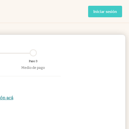
Iniciar sesión
Paso 3
Medio de pago
ión acá