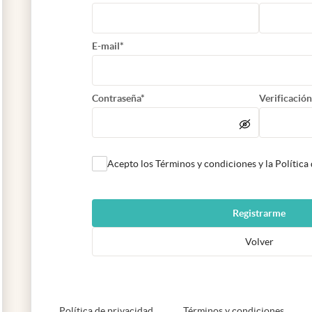
E-mail*
Contraseña*
Verificación
Acepto los Términos y condiciones y la Política
Registrarme
Volver
abre en nueva pestaña
abre e
Política de privacidad
Términos y condiciones