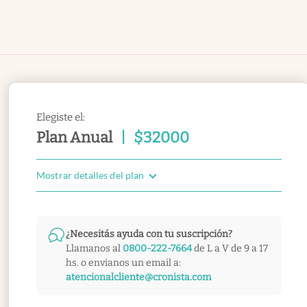
Elegiste el:
Plan Anual
|
$
32000
Mostrar detalles del plan
¿Necesitás ayuda con tu suscripción?
Llamanos al
0800-222-7664
de L a V de 9 a 17
hs. o envianos un email a:
atencionalcliente@cronista.com