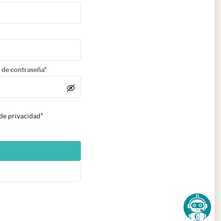
 de contraseña*
 de privacidad*
n nueva pestaña