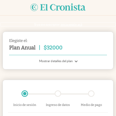
Si ya sos suscriptor
inicia sesión acá
Elegiste el:
Plan Anual
|
$
32000
Mostrar detalles del plan
Inicio de sesión
Ingreso de datos
Medio de pago