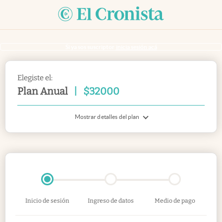
Si ya sos suscriptor
inicia sesión acá
Elegiste el:
Plan Anual
|
$
32000
Mostrar detalles del plan
Inicio de sesión
Ingreso de datos
Medio de pago