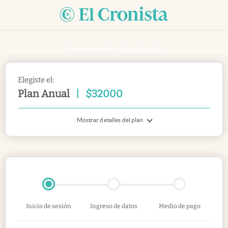
Si ya sos suscriptor
inicia sesión acá
Elegiste el:
Plan Anual
|
$
32000
Mostrar detalles del plan
Inicio de sesión
Ingreso de datos
Medio de pago